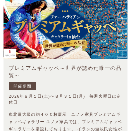
プレミアムギャッベ～世界が認めた唯一の品
質～
開催期間
2026年８月１日(土)〜８月３１日(月) 毎週火曜日は定
休日
東北最大級の約４００枚展示 ユノメ家具プレミアムギ
ャッベギャラリー ユノメ家具では、プレミアムギャッベ
ギャラリーを常設しております。 イランの遊牧民女性が